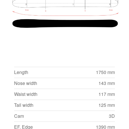
Length
1750 mm
Nose width
143 mm
Waist width
117 mm
Tail width
125 mm
Cam
3D
EF. Edge
1390 mm