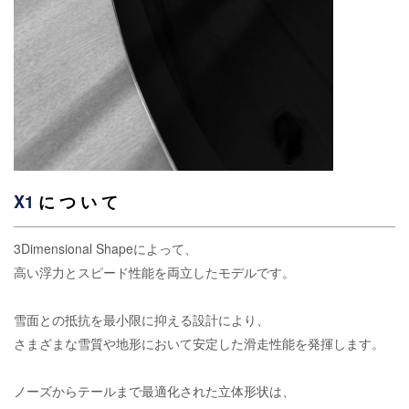
X1
に つ い て
3Dimensional Shapeによって、
高い浮力とスピード性能を両立したモデルです。
雪面との抵抗を最小限に抑える設計により、
さまざまな雪質や地形において安定した滑走性能を発揮します。
ノーズからテールまで最適化された立体形状は、