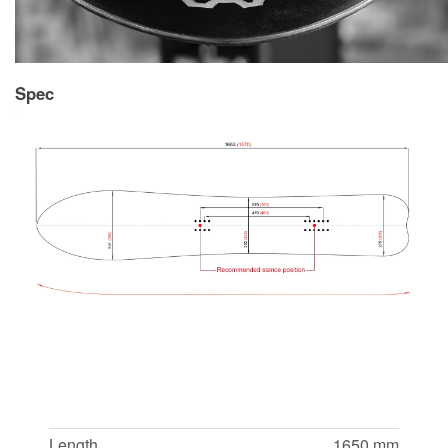
Spec
Length
1650 mm