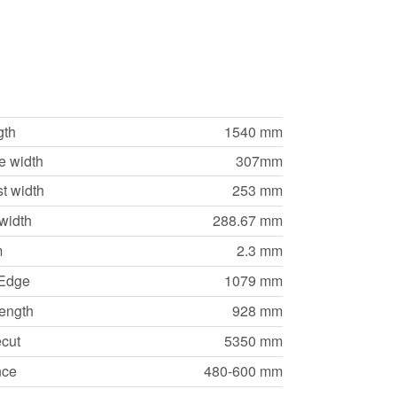
gth
1540 mm
e width
307mm
t width
253 mm
 width
288.67 mm
m
2.3 mm
 Edge
1079 mm
Length
928 mm
ecut
5350 mm
nce
480-600 mm