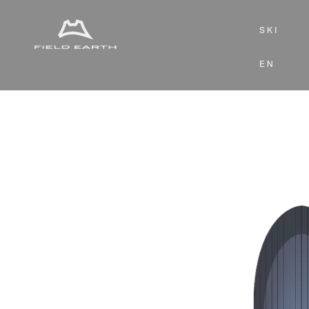
S K I
E N