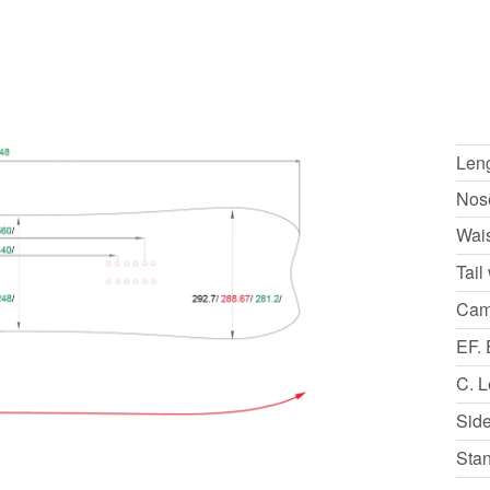
Len
Nos
Wais
Tail
Ca
EF.
C. 
Sid
Sta