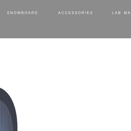
S N O W B O A R D
A C C E S S O R I E S
L A B M A 