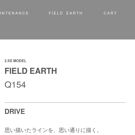
I N T E N A N C E
F I E L D E A R T H
C A R T
2.5D MODEL
FIELD EARTH
Q154
DRIVE
思い描いたラインを、思い通りに描く。