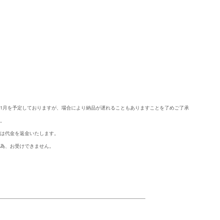
ら1月を予定しておりますが、場合により納品が遅れることもありますことを了めご了承
ん。
には代金を返金いたします。
の為、お受けできません。