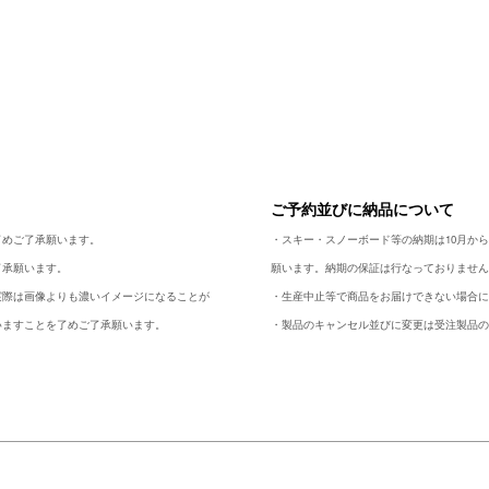
ご予約並びに納品について
了めご了承願います。
・スキー・スノーボード等の納期は10月か
了承願います。
願います。納期の保証は行なっておりませ
実際は画像よりも濃いイメージになることが
・生産中止等で商品をお届けできない場合
いますことを了めご了承願います。
・製品のキャンセル並びに変更は受注製品