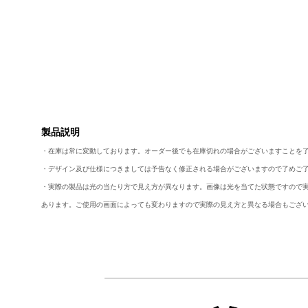
製品説明
・在庫は常に変動しております。オーダー後でも在庫切れの場合がございますことを
・デザイン及び仕様につきましては予告なく修正される場合がございますので了めご
・実際の製品は光の当たり方で見え方が異なります。画像は光を当てた状態ですので
あります。ご使用の画面によっても変わりますので実際の見え方と異なる場合もござ