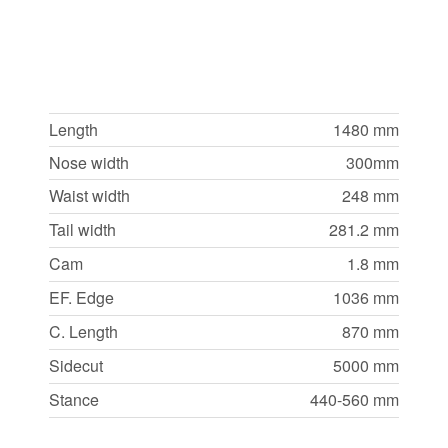
Length
1480 mm
Nose width
300mm
Waist width
248 mm
Tail width
281.2 mm
Cam
1.8 mm
EF. Edge
1036 mm
C. Length
870 mm
Sidecut
5000 mm
Stance
440-560 mm