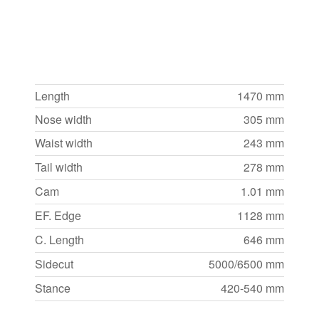
Length
1470 mm
Nose width
305 mm
Waist width
243 mm
Tail width
278 mm
Cam
1.01 mm
EF. Edge
1128 mm
C. Length
646 mm
Sidecut
5000/6500 mm
Stance
420-540 mm